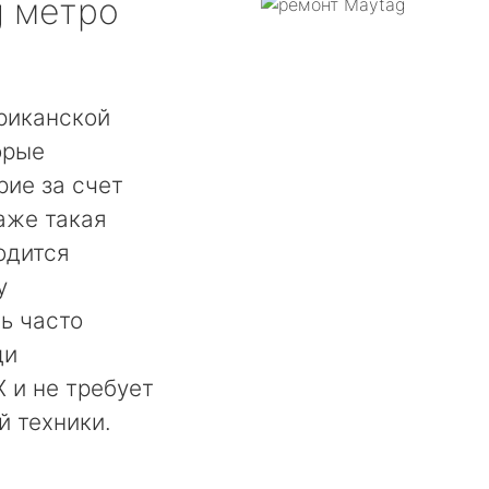
g
метро
риканской
орые
ие за счет
аже такая
одится
у
ь часто
ди
 и не требует
й техники.