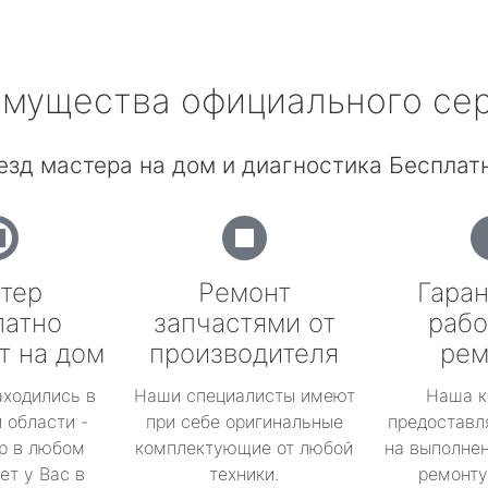
мущества официального се
езд мастера на дом и диагностика Бесплатн
тер
Ремонт
Гаран
латно
запчастями от
рабо
т на дом
производителя
рем
аходились в
Наши специалисты имеют
Наша к
 области -
при себе оригинальные
предоставл
р в любом
комплектующие от любой
на выполнен
ет у Вас в
техники.
ремонту 