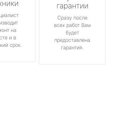
хники
гарантии
циалист
Сразу после
изводит
всех работ Вам
монт на
будет
сте и в
предоставлена
кий срок.
гарантия.