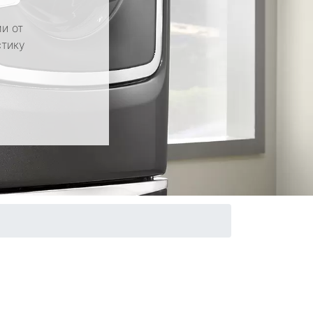
и от
стику