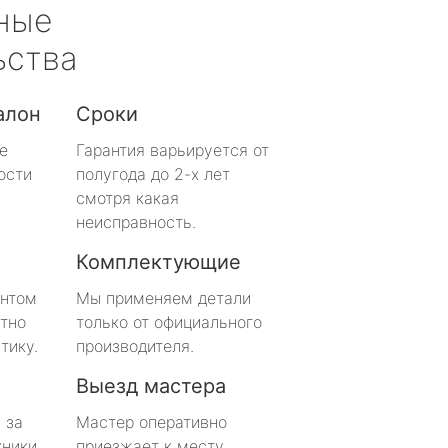
ные
ьства
алон
Сроки
е
Гарантия варьируется от
ости
полугода до 2-х лет
смотря какая
неисправность.
Комплектующие
онтом
Мы применяем детали
тно
только от официального
тику.
производителя.
Выезд мастера
 за
Мастер оперативно
хники
приезжает к месту