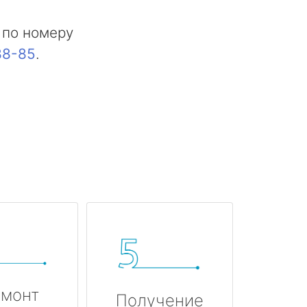
 по номеру
88-85
.
монт
Получение