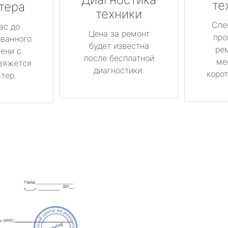
те
тера
техники
Спе
ас до
Цена за ремонт
про
ованного
будет известна
ре
ени с
после бесплатной
ме
вяжется
диагностики.
корот
тер.