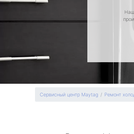
Наш
прои
Сервисный центр Maytag
Ремонт холо