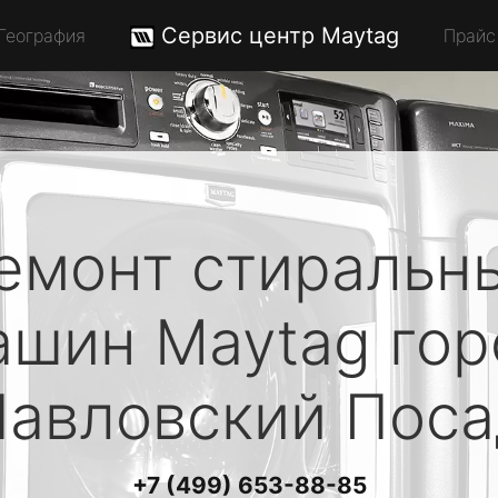
Сервис центр Maytag
География
Прайс
емонт стиральн
ашин
Maytag
гор
Павловский Поса
+7 (499) 653-88-85