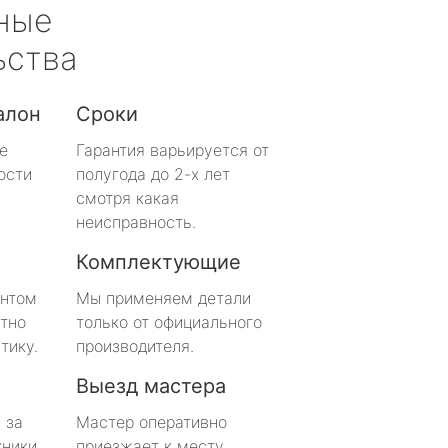
ные
ьства
алон
Сроки
е
Гарантия варьируется от
ости
полугода до 2-х лет
смотря какая
неисправность.
Комплектующие
онтом
Мы применяем детали
тно
только от официального
тику.
производителя.
Выезд мастера
 за
Мастер оперативно
хники
приезжает к месту