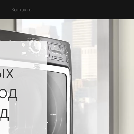
Контакты
ых
од
д