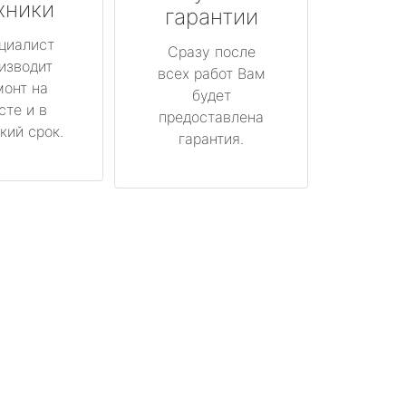
хники
гарантии
циалист
Сразу после
изводит
всех работ Вам
монт на
будет
сте и в
предоставлена
кий срок.
гарантия.