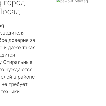
g
город
Посад
ag
зводителя
бое доверие за
о и даже такая
одится
у Стиральные
то нуждаются
телей в районе
 не требует
 техники.