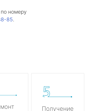
 по номеру
88-85
.
монт
Получение