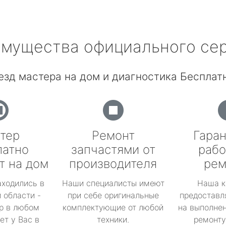
мущества официального се
езд мастера на дом и диагностика Бесплатн
тер
Ремонт
Гаран
латно
запчастями от
рабо
т на дом
производителя
рем
аходились в
Наши специалисты имеют
Наша к
 области -
при себе оригинальные
предоставл
р в любом
комплектующие от любой
на выполнен
ет у Вас в
техники.
ремонту 