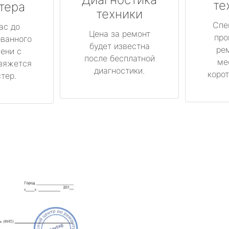
те
тера
техники
Спе
ас до
Цена за ремонт
про
ованного
будет известна
ре
ени с
после бесплатной
ме
вяжется
диагностики.
корот
тер.