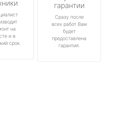
хники
гарантии
циалист
Сразу после
изводит
всех работ Вам
монт на
будет
сте и в
предоставлена
кий срок.
гарантия.