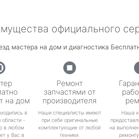
мущества официального се
езд мастера на дом и диагностика Бесплатн
тер
Ремонт
Гаран
латно
запчастями от
рабо
т на дом
производителя
рем
аходились в
Наши специалисты имеют
Наша к
 области -
при себе оригинальные
предоставл
р в любом
комплектующие от любой
на выполнен
ет у Вас в
техники.
ремонту 