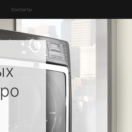
Контакты
ых
ро