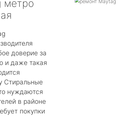
g
метро
ная
ag
зводителя
бое доверие за
о и даже такая
одится
у Стиральные
то нуждаются
телей в районе
ребует покупки
.