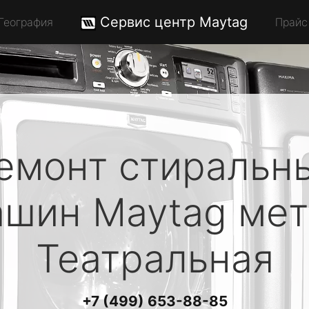
Сервис центр Maytag
География
Прайс
емонт стиральн
ашин
Maytag
мет
Театральная
+7 (499) 653-88-85