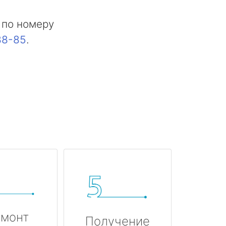
 по номеру
88-85
.
монт
Получение