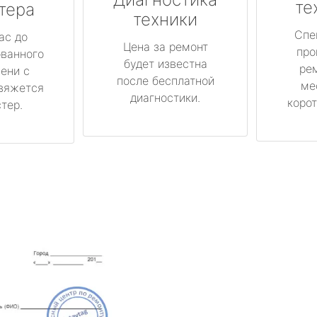
те
тера
техники
Спе
ас до
Цена за ремонт
про
ованного
будет известна
ре
ени с
после бесплатной
ме
вяжется
диагностики.
корот
тер.